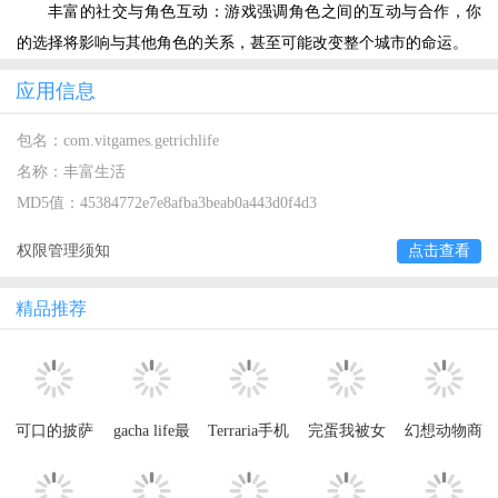
丰富的社交与角色互动：游戏强调角色之间的互动与合作，你
的选择将影响与其他角色的关系，甚至可能改变整个城市的命运。
应用信息
包名：
com.vitgames.getrichlife
名称：
丰富生活
MD5值：
45384772e7e8afba3beab0a443d0f4d3
权限管理须知
点击查看
精品推荐
可口的披萨
gacha life最
Terraria手机
完蛋我被女
幻想动物商
美味的披萨
新版2023
版正版
神包围了小
店免广告获
2025正版
游戏免广告
取奖励
获取奖励