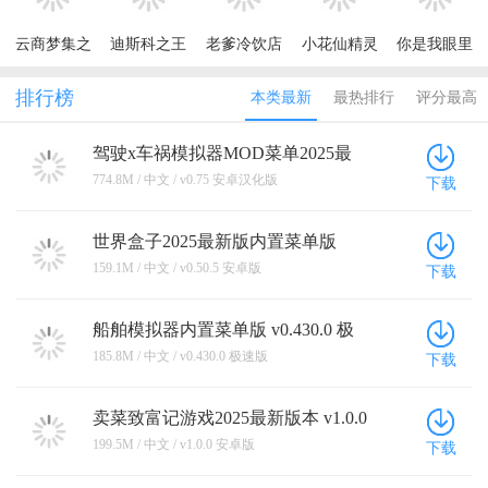
云商梦集之
迪斯科之王
老爹冷饮店
小花仙精灵
你是我眼里
独孤诀内测
游戏安卓版
汉化版
乐园游戏免
的光公测版
版
费版
排行榜
本类最新
最热排行
评分最高
驾驶x车祸模拟器MOD菜单2025最
新版 v0.75 安卓汉化版
774.8M / 中文 / v0.75 安卓汉化版
下载
世界盒子2025最新版内置菜单版
(WorldBox) v0.50.5 安卓版
159.1M / 中文 / v0.50.5 安卓版
下载
船舶模拟器内置菜单版 v0.430.0 极
速版
185.8M / 中文 / v0.430.0 极速版
下载
卖菜致富记游戏2025最新版本 v1.0.0
安卓版
199.5M / 中文 / v1.0.0 安卓版
下载