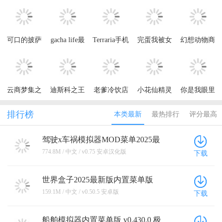
可口的披萨
gacha life最
Terraria手机
完蛋我被女
幻想动物商
美味的披萨
新版2023
版正版
神包围了小
店免广告获
2025正版
游戏免广告
取奖励
获取奖励
云商梦集之
迪斯科之王
老爹冷饮店
小花仙精灵
你是我眼里
独孤诀内测
游戏安卓版
汉化版
乐园游戏免
的光公测版
版
费版
排行榜
本类最新
最热排行
评分最高
驾驶x车祸模拟器MOD菜单2025最
新版 v0.75 安卓汉化版
774.8M / 中文 / v0.75 安卓汉化版
下载
世界盒子2025最新版内置菜单版
(WorldBox) v0.50.5 安卓版
159.1M / 中文 / v0.50.5 安卓版
下载
船舶模拟器内置菜单版 v0.430.0 极