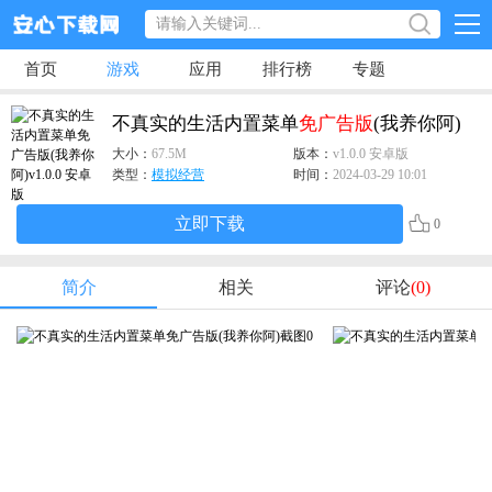
首页
游戏
应用
排行榜
专题
不真实的生活内置菜单
免广告版
(我养你阿)
大小：
67.5M
版本：
v1.0.0 安卓版
类型：
模拟经营
时间：
2024-03-29 10:01
立即下载
0
简介
相关
评论
(0)