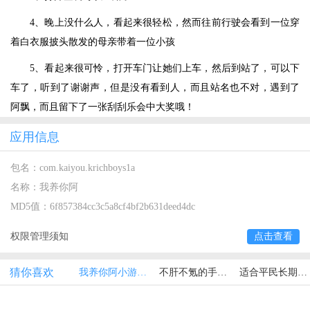
4、晚上没什么人，看起来很轻松，然而往前行驶会看到一位穿
着白衣服披头散发的母亲带着一位小孩
5、看起来很可怜，打开车门让她们上车，然后到站了，可以下
车了，听到了谢谢声，但是没有看到人，而且站名也不对，遇到了
阿飘，而且留下了一张刮刮乐会中大奖哦！
应用信息
包名：
com.kaiyou.krichboys1a
名称：
我养你阿
MD5值：
6f857384cc3c5a8cf4bf2b631deed4dc
权限管理须知
点击查看
猜你喜欢
我养你阿小游戏大全
不肝不氪的手游排行榜
适合平民长期玩的手游