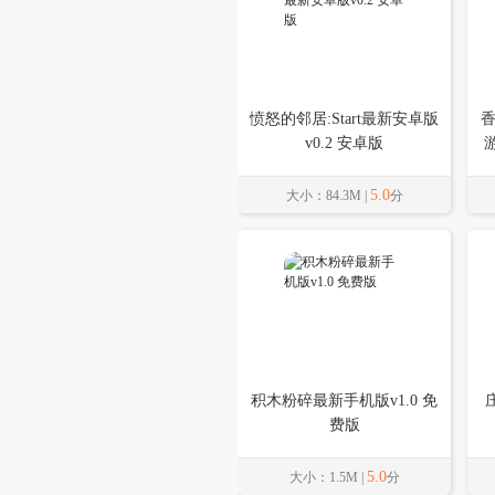
愤怒的邻居:Start最新安卓版
香
v0.2 安卓版
游
5.0
大小：84.3M |
分
积木粉碎最新手机版v1.0 免
费版
5.0
大小：1.5M |
分