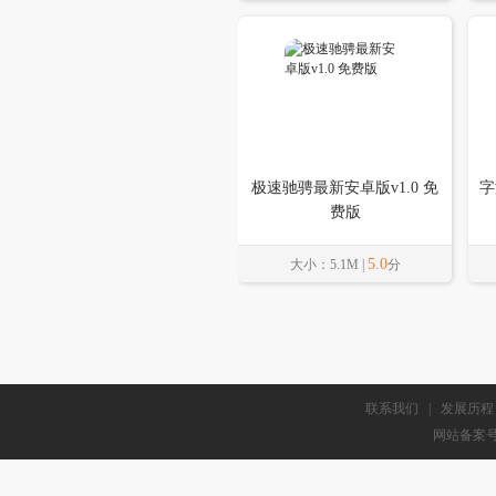
极速驰骋最新安卓版v1.0 免
字
费版
5.0
大小：5.1M |
分
联系我们
|
发展历程
网站备案