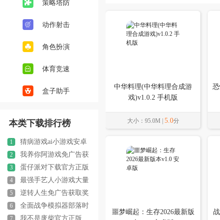
策略塔防
动作射击
角色扮演
体育竞速
中华料理(中华料理合成游
恐
盒子助手
戏)v1.0.2 手机版
5.0
大小：95.0M |
分
本类下载排行榜
猜病游戏ai小游戏安卓
1
版v1.0 最新版
我养你阿游戏免广告获
2
取奖励v1.9.2 安卓版
蛋仔派对下载官方正版
3
v1.0.200 安卓版
最强手艺人小游戏大量
4
货币版v1.0.1 安卓版
逆转人生免广告获取奖
5
励v1.1 最新版
全面战争模拟器部落时
6
噩梦崛起：生存2026最新版
战
代下载安装v1.0.3 安卓版
我不是废柴官方正版
7