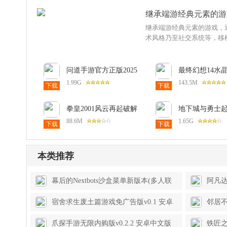
继承端游经典元素的游
继承端游经典元素的游戏，
术风格乃至社交系统等，移
问道手游官方正版2025
最终幻想14水
最新版本v2.144.0916
游公测版v1.0.
1.99G
143.5M
下载
下载
安卓手机版
卓版
拳皇2001风云再起破解
地下城与勇士
版内置菜单2025版
2025官方版v111.
88.6M
1.65G
下载
下载
(KOF 2001 ACA
安卓公测版
NEOGEO)v1.1 安卓中
文版
本类推荐
幕后的Nextbots沙盒菜单新版本(多人联
阿凡达
机)v9.1.1 安卓中文版
World
宿舍求生废土篇游戏免广告版v0.1 安卓
邻居不
版
爪探手游无限内购版v0.2.2 安卓中文版
铁匠之