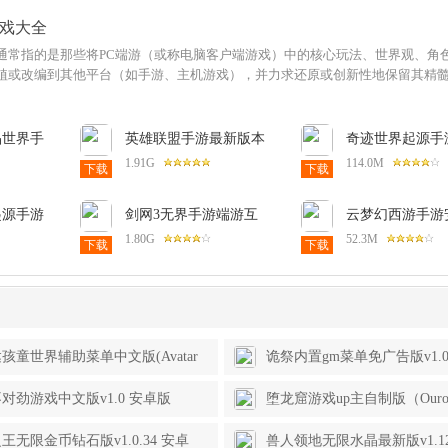
戏大全
通常指的是那些将PC端游（或称电脑客户端游戏）中的核心玩法、世界观、角
植或改编到其他平台（如手游、主机游戏），并力求还原或创新性地保留其精
晶世界手
英雄联盟手游最新版本
奇迹世界起源手
2 官方安
2025官方版v6.1.0.8572
下载v1.0.0 安
1.91G
114.0M
下载
下载
安卓手机版
起源手游
剑网3无界手游端游互
云梦幻西游手游
6.7.0
通版v1.0.5 最新版
v1.1.0 手机版
1.80G
52.3M
下载
下载
孩童世界辅助菜单中文版(Avatar
诡祭内置gm菜单免广告版v1.
)v1.172 安卓版
对劲游戏中文版v1.0 安卓版
堕龙窟游戏up主自制版（Ouros 
game）v1.0 安卓中文版
王无限金币钻石版v1.0.34 安卓
兽人领地无限水晶最新版v1.1