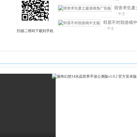
宿舍求生废
免广告版
/
中文
/
v
版
邻居不对劲游戏
安卓版
/
中文
/
扫描二维码下载到手机