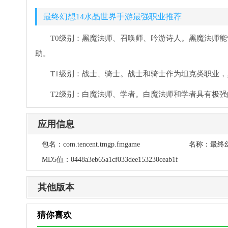
最终幻想14水晶世界手游最强职业推荐
T0级别：黑魔法师、召唤师、吟游诗人。黑魔法师
助。
T1级别：战士、骑士。战士和骑士作为坦克类职业
T2级别：白魔法师、学者。白魔法师和学者具有极
应用信息
包名：
com.tencent.tmgp.fmgame
名称：
最终
MD5值：
0448a3eb65a1cf033dee153230ceab1f
其他版本
猜你喜欢