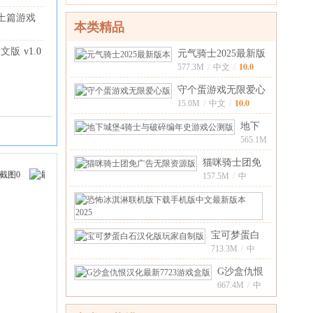
版
文版
土篇游戏
(Avatar
本类精品
0.1 安卓
World)
v1.172
安卓版
中文版
v1.0
元气骑士2025最新版
10.0
本v7.6.0 官
577.3M
/
中文
/
守个蛋游戏无限爱心
10.0
版v1.0.0 安
15.0M
/
中文
/
地下
城堡4
565.1M
/
中
骑士
10.0
猫咪骑士团免
文
/
与破
广告无限资源
157.5M
/
中
碎编
10.0
文
/
版v1
年史
恐
游戏
怖
231.9M
/
多
冰
宝可梦蛋白
国
淇
语
石汉化版玩
713.3M
/
中
淋
言
10.0
文
/
家自制版
联
[中
G沙盒仇恨
10.0
文]
/
机
汉化最新
667.4M
/
中
10.0
文
/
版
7723游戏盒
下