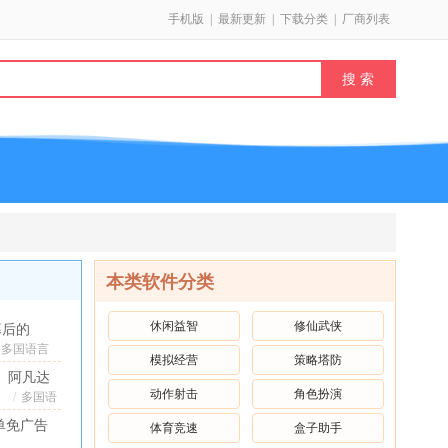
手机版
|
最新更新
|
下载分类
|
厂商列表
本类软件分类
休闲益智
修仙武侠
幕后的
extbots沙
多国语言
模拟经营
策略塔防
中文]
/
盒菜单新版
阿凡达
本(多人联
动作射击
角色扮演
孩童世
/
多国语
)
v9.1.1
言[中
界辅助
单免广告
体育竞速
盒子助手
安卓中文
文]
/
菜单中