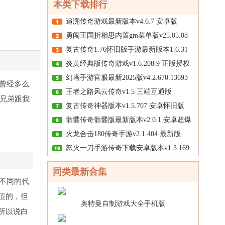
版
本类下载排行
载
手
追溯传奇游戏最新版本v4.6.7 安卓版
机
勇闯王国折相思内置gm菜单版v25.05.08
版
中
复古传奇1.76怀旧版手游最新版本1.6.31
炎黄经典版传奇游戏v1.6.208.9 正版授权
幻塔手游官服最新2025版v4.2.670.13693
管曾经多么
王者之路风云传奇v1.5 三端互通版
兄弟跟我
复古传奇神器版本v1.5.707 安卓怀旧版
骷髅传奇骷髅版最新版本v2.0.1 安卓超爆
火龙合击180传奇手游v2.1.404 最新版
怒火一刀手游传奇下载安卓版本v1.3.169
同类最新合集
不同的代
值的，但
奥特曼自制游戏大全手机版
所以说白