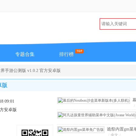
专题合集
排行榜
界手游公测版 v1.0.2 官方安卓版
卓版
18 09:01
N
/
 官方安卓版
[
机
诡祭内置gm菜
版
/
中文
v1.0 安卓版
/