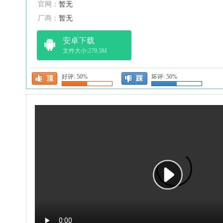
官网：
暂无
厂商：
暂无
安卓下载
文件大小:279.5M
好评:
50%
坏评:
50%
顶
踩