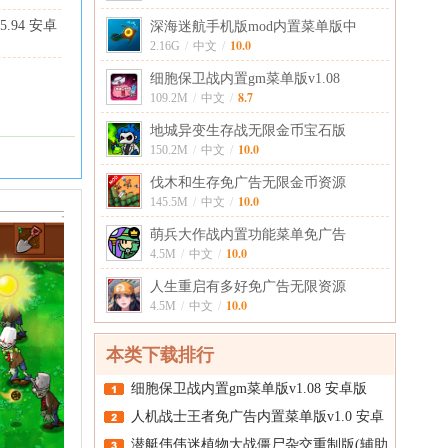
65.94 安卓
深海迷航手机版mod内置菜单版中
10.0
2.16G
/
中文
/
细胞保卫战内置gm菜单版v1.08
8.7
109.2M
/
中文
/
地城异变生存战无限金币宝石版
10.0
150.2M
/
中文
/
伐木和生存免广告无限金币资源
10.0
145.5M
/
中文
/
萌兵大作战内置功能菜单免广告
10.0
4.5M
/
中文
/
人生重启有多好免广告无限资源
10.0
4.5M
/
中文
/
本类下载排行
细胞保卫战内置gm菜单版v1.08 安卓版
人机战士王者免广告内置菜单版v1.0 安卓
潜艇伟伟迷植物大战僵尸杂交重制版(辅助