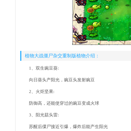
植物大战僵尸杂交重制版植物介绍：
1、双生豌豆葵:
向日葵头产阳光，豌豆头发射豌豆
2、火炬坚果:
防御高，还能使穿过的豌豆变成火球
3、阳光菇头雷:
苏醒后僳尸接近引爆，爆炸后能产生阳光