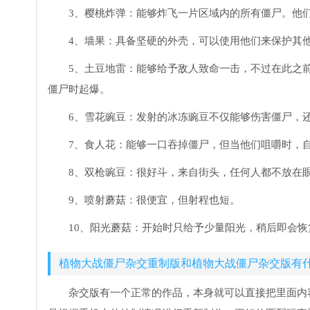
3、樱桃炸弹：能够炸飞一片区域内的所有僵尸。他
4、墙果：具备坚硬的外壳，可以使用他们来保护其
5、土豆地雷：能够给予敌人致命一击，不过在此之
僵尸时起爆。
6、雪花豌豆：发射的冰冻豌豆不仅能够伤害僵尸，
7、食人花：能够一口吞掉僵尸，但当他们咀嚼时，
8、双枪豌豆：很好斗，来自街头，任何人都不放在眼
9、喷射蘑菇：很便宜，但射程也短。
10、阳光蘑菇：开始时只给予少量阳光，稍后即会恢
植物大战僵尸杂交重制版和植物大战僵尸杂交版有
杂交版有一个正常的作品，本身就可以直接把里面内