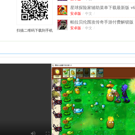
星球探险家辅助菜单下载最新版
v
中文版
安卓版
/
中文
/
帕拉贝伦围攻传奇手游付费解锁版
(Parabellum)
安卓版
/
中文
/
v1.0.1 安卓中文版
扫描二维码下载到手机