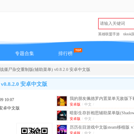
英雄联盟手游
tikto
专题合集
排行榜
尸杂交重制版(辅助菜单) v0.8.2.0 安卓中文版
8.2.0 安卓中文版
我的朋友佩德罗内置菜单无敌版下
09 10:07
安卓版
v1.12 安卓版
/
中文
/
.0 安卓中文版
暗影生存折相思辅助菜单版(Shado
Survival)
安卓版
/
中文
v1.8.2 安卓中文版
/
历历在目游戏中文版steam移植版
v
卓付费解锁版
安卓版
/
中文
/