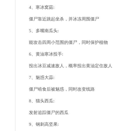
4、寒冰窝菇:
僵尸靠近跳起坐杀，并冰冻周围僵尸
5、多嘴南瓜头:
能攻击四周小范围的僵尸，同时保护植物
6、黄油寒冰投手:
投出冰豆减速敌人，概率投出黄油定住敌人
7、魅惑大蒜:
僵尸啃食后被魅惑，同时改变线路
8、猫头西瓜:
发射追踪僵尸的西瓜
9、钢刺高坚果: