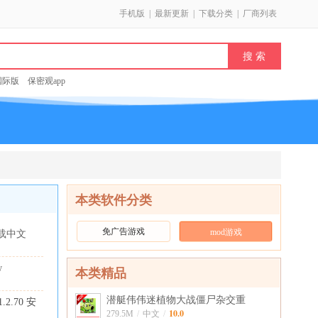
手机版
|
最新更新
|
下载分类
|
厂商列表
k国际版
保密观app
本类软件分类
免广告游戏
mod游戏
载中文
w
本类精品
潜艇伟伟迷植物大战僵尸杂交重
1.2.70 安
10.0
279.5M
/
中文
/