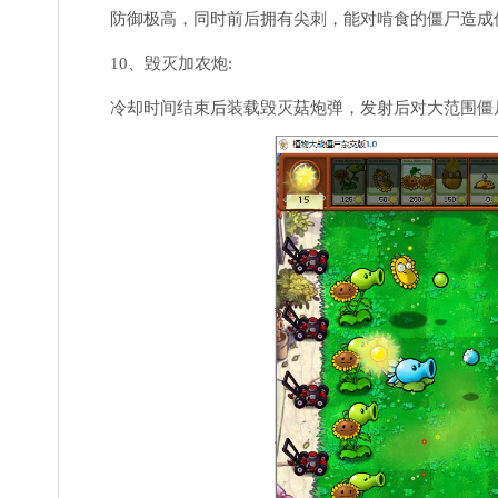
防御极高，同时前后拥有尖刺，能对啃食的僵尸造成
10、毁灭加农炮:
冷却时间结束后装载毁灭菇炮弹，发射后对大范围僵