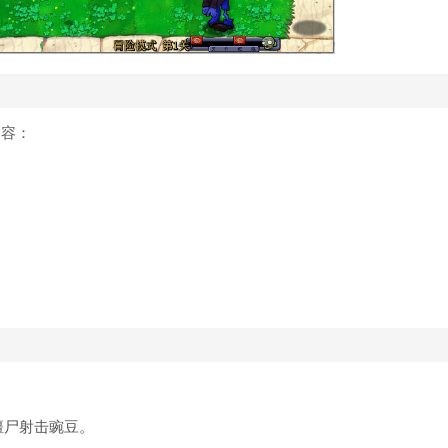
内容：
僵尸射击豌豆。