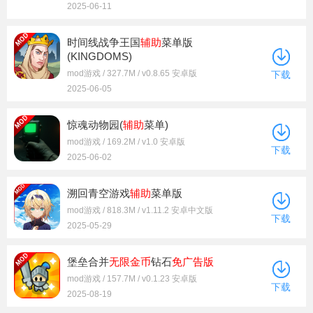
2025-06-11
时间线战争王国
辅助
菜单版
(KINGDOMS)
mod游戏 / 327.7M / v0.8.65 安卓版
下载
2025-06-05
惊魂动物园(
辅助
菜单)
mod游戏 / 169.2M / v1.0 安卓版
下载
2025-06-02
溯回青空游戏
辅助
菜单版
mod游戏 / 818.3M / v1.11.2 安卓中文版
下载
2025-05-29
堡垒合并
无限金币
钻石
免广告版
mod游戏 / 157.7M / v0.1.23 安卓版
下载
2025-08-19