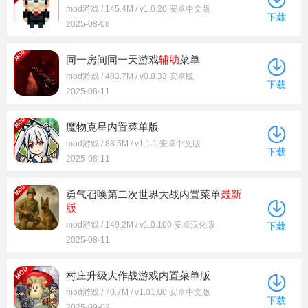
mod游戏 / 145.4M / v1.0.20 安卓中文版
下载
2025-08-08
同一房间同一天游戏
辅助
菜单
mod游戏 / 483.7M / v0.0.33 安卓版
下载
2025-08-11
魔物克星内置菜单版
mod游戏 / 88.5M / v1.1.1 安卓中文版
下载
2025-08-11
勇气召唤第二次世界大战内置菜单
最新
版
mod游戏 / 149.2M / v1.0.100 安卓汉化版
下载
2025-08-11
村庄升级大作战游戏内置菜单版
mod游戏 / 70.7M / v1.01.00 安卓中文版
下载
2025-09-02