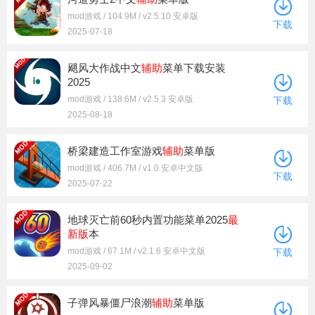
mod游戏 / 104.9M / v2.5.10 安卓版
下载
2025-07-18
飓风大作战中文
辅助
菜单下载安装
2025
mod游戏 / 138.6M / v2.5.3 安卓版
下载
2025-08-18
桥梁建造工作室游戏
辅助
菜单版
mod游戏 / 406.7M / v1.0 安卓中文版
下载
2025-07-22
地球灭亡前60秒内置功能菜单2025
最
新版
本
mod游戏 / 67.1M / v2.1.6 安卓中文版
下载
2025-09-02
子弹风暴僵尸浪潮
辅助
菜单版