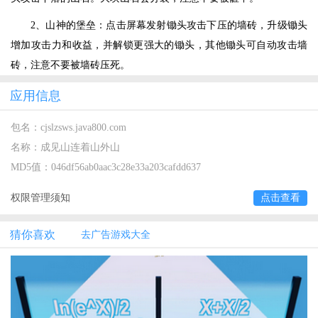
2、山神的堡垒：点击屏幕发射锄头攻击下压的墙砖，升级锄头
增加攻击力和收益，并解锁更强大的锄头，其他锄头可自动攻击墙
砖，注意不要被墙砖压死。
应用信息
包名：
cjslzsws.java800.com
名称：
成见山连着山外山
MD5值：
046df56ab0aac3c28e33a203cafdd637
权限管理须知
点击查看
猜你喜欢
去广告游戏大全