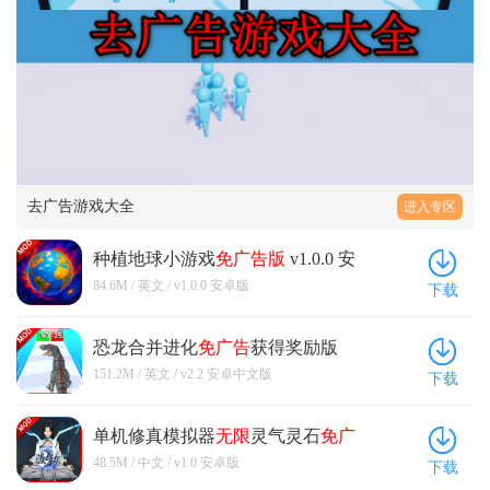
去广告游戏大全
进入专区
种植地球小游戏
免广告版
v1.0.0 安
卓版
84.6M / 英文 / v1.0.0 安卓版
下载
恐龙合并进化
免广告
获得奖励版
v2.2 安卓中文版
151.2M / 英文 / v2.2 安卓中文版
下载
单机修真模拟器
无限
灵气灵石
免广
告版
v1.0 安卓版
48.5M / 中文 / v1.0 安卓版
下载