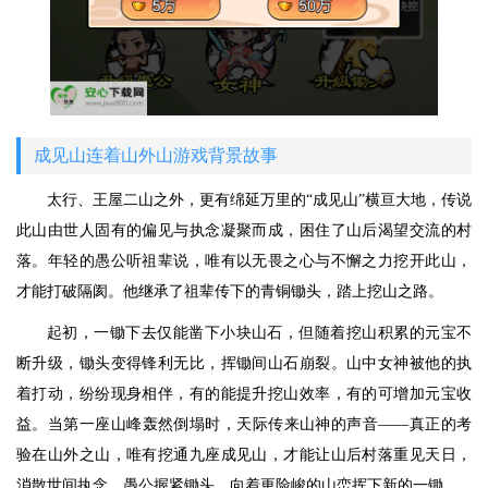
成见山连着山外山游戏背景故事
太行、王屋二山之外，更有绵延万里的“成见山”横亘大地，传说
此山由世人固有的偏见与执念凝聚而成，困住了山后渴望交流的村
落。年轻的愚公听祖辈说，唯有以无畏之心与不懈之力挖开此山，
才能打破隔阂。他继承了祖辈传下的青铜锄头，踏上挖山之路。
起初，一锄下去仅能凿下小块山石，但随着挖山积累的元宝不
断升级，锄头变得锋利无比，挥锄间山石崩裂。山中女神被他的执
着打动，纷纷现身相伴，有的能提升挖山效率，有的可增加元宝收
益。当第一座山峰轰然倒塌时，天际传来山神的声音——真正的考
验在山外之山，唯有挖通九座成见山，才能让山后村落重见天日，
消散世间执念。愚公握紧锄头，向着更险峻的山峦挥下新的一锄。