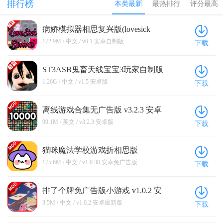
排行榜
本类最新
最热排行
评分最高
奖励
版
病娇模拟器相思复兴版(lovesick
revival) v0.1 安卓自制版
172.9M / 中文 / v0.1 安卓自制版
下载
ST3ASB鬼畜天线宝宝3玩家自制版
v1.5 安卓版
1.26G / 中文 / v1.5 安卓版
下载
离线游戏合集无广告版 v3.2.3 安卓
版
99.1M / 英文 / v3.2.3 安卓版
下载
猫咪魔法学校游戏折相思版
(CatMagicSchool) v1.0.38 安卓免广告
175.6M / 中文 / v1.0.38 安卓免广告版
下载
版
排了个牌免广告版小游戏 v1.0.2 安
卓最新版
3.5M / 中文 / v1.0.2 安卓最新版
下载