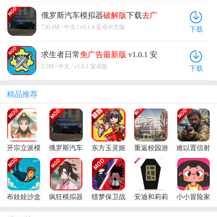
俄罗斯汽车模拟器
破解版
下载
去广
告
v0.1.4 安卓中文版
730.4M / 中文 / v0.1.4 安卓中文版
下载
求生者日常
免广告
最新版
v1.0.1 安
卓版
3.5M / 中文 / v1.0.1 安卓版
下载
精品推荐
开宗立派模
俄罗斯汽车
东方玉灵姬
重返校园游
难以置信射
拟器免广告
模拟器破解
游戏自制版
戏免广告
击游戏免广
获得奖励
版下载去广
2025最新(给
告获得奖励
告
他爱校园版)
布娃娃沙盒
疯狂模拟器
猎梦保卫战
安迪和莉莉
小小冒险家
坠落模拟器
免广告最新
免广告最新
的棺材玩家
寻宝记免广
免广告获得
版
版
移植版
告获得奖励