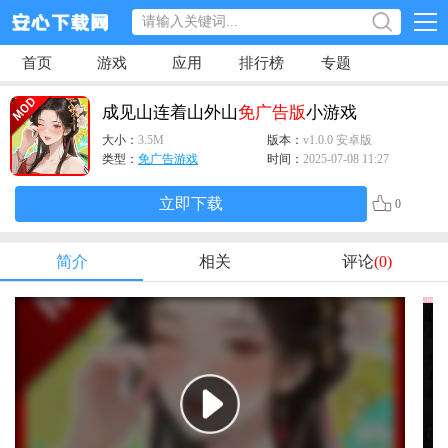
首页
游戏
应用
排行榜
专题
成见山连着山外山
免广告版
小游戏
大小：
3.5M
版本：
v1.0.0 安卓版
类型：
免广告游戏
时间：
2025-07-08 11:27
立即下载
0
简介
相关
评论
(0)