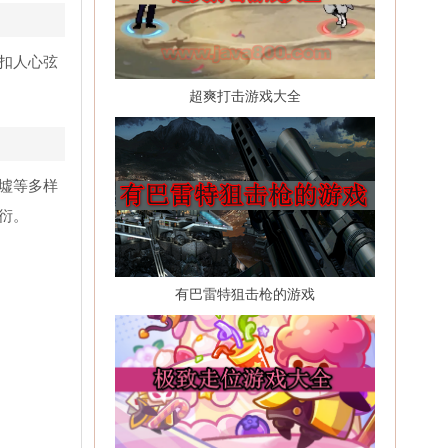
扣人心弦
超爽打击游戏大全
墟等多样
衍。
有巴雷特狙击枪的游戏