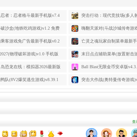
忍者：忍者格斗最新手机版v7.4
突击行动：现代竞技场(多人
版
戏)v1.9.0 手机版
破沙盒(地铁吃鸡游戏)v1.2 免费
嗨翻天派对(斗战沙城传奇游戏)v
安卓版
乘客游戏免广告最新手机版v0.2
亡灵之魂玩家自制菜单最新手机
版
手机版
2027(物理破坏游戏)v1.0 手机版
末日点点辅助菜单(放置射击
戏)v0.0.15 手机版
岛恐龙在线：模拟器2026最新版
Ball Blast无限金币安卓版v4.
.9.0.846 手机版
鸭队(8V2爆笑逃生游戏)v8.39.1
突击大作战(奥特曼传奇游戏)v3.
版
卓版
查