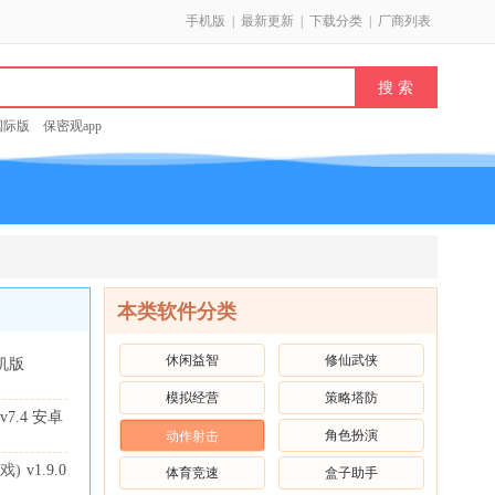
手机版
|
最新更新
|
下载分类
|
厂商列表
k国际版
保密观app
本类软件分类
休闲益智
修仙武侠
手机版
模拟经营
策略塔防
v7.4 安卓
角色扮演
动作射击
戏)
v1.9.0
体育竞速
盒子助手