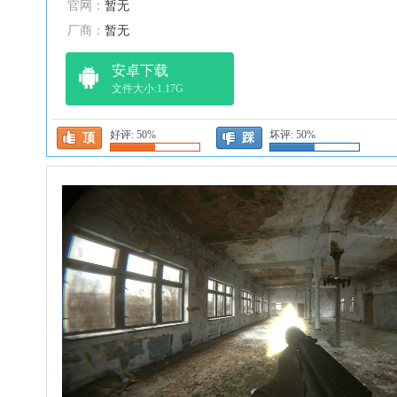
官网：
暂无
厂商：
暂无
安卓下载
文件大小:1.17G
好评:
50%
坏评:
50%
顶
踩