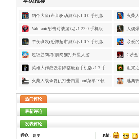
本类推荐
钓个大鱼(声音驱动游戏)v1.0.0 手机版
火柴人
安卓
Valorant(射击对战游戏)v1.23.0 手机版
人偶爆
版
午夜班次(恐怖超市游戏)v1.0.7 手机版
亲爱的
安卓
超级筋肉猫(肌肉猫打外星人游
G沙盒
戏)v1.0.6 手机版
英雄大作战强者降临最新手机版v1.3 手
诅咒之
机版
本v0.9
火柴人战争复仇打击内置mod菜单下载
逃离鸭
安装2026v13.2.0 安卓中文版
免费
热门评论
最新评论
发表评论
昵称:
表情: