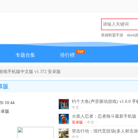
英雄联盟手游
tikto
专题合集
排行榜
d游戏手机版中文版 v1.372 安卓版
安卓版
钓个大鱼(声音驱动游戏)
v1.0.0 
26 10:44
中文
/
 安卓版
火柴人忍者：忍者格斗最新手机版
版
安卓版
/
中文
/
突击行动：现代竞技场(多人射击游
手机版
中文
/