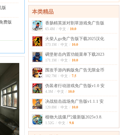
手机版
本类精品
2 免费版
香肠精英派对割草游戏免广告版
10.0
65.4M
/
中文
/
火柴人go免广告版下载2025汉化
10.0
173.1M
/
中文
/
碉堡射击内置功能菜单下载2023
10.0
171.1M
/
中文
/
围攻手游内购版免广告无限金币
7.5
182.7M
/
中文
/
伪装者行动游戏免广告版v1.0 安
10.0
4.3M
/
中文
/
决战狙击战场免广告版v1.1.1 安
10.0
120.8M
/
中文
/
植物大战僵尸2最新版2025v3.8.
9.8
1.52G
/
中文
/