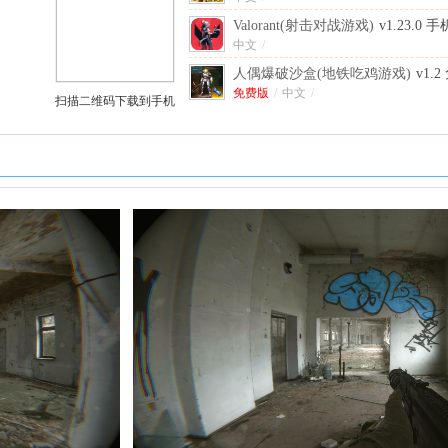
Valorant(射击对战游戏)
v1.23.0 
中文
/
人偶爆破沙盒(地铁吃鸡游戏)
v1.
免费版
/
中文
/
扫描二维码下载到手机