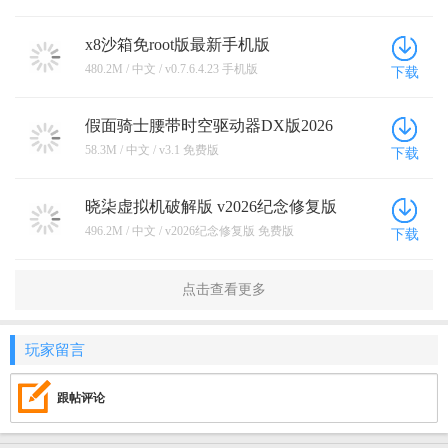
x8沙箱免root版最新手机版
v0.7.6.4.23 手机版
480.2M / 中文 / v0.7.6.4.23 手机版
下载
假面骑士腰带时空驱动器DX版2026
官方最新版本 v3.1 免费版
58.3M / 中文 / v3.1 免费版
下载
晓柒虚拟机破解版 v2026纪念修复版
免费版
496.2M / 中文 / v2026纪念修复版 免费版
下载
点击查看更多
玩家留言
跟帖评论