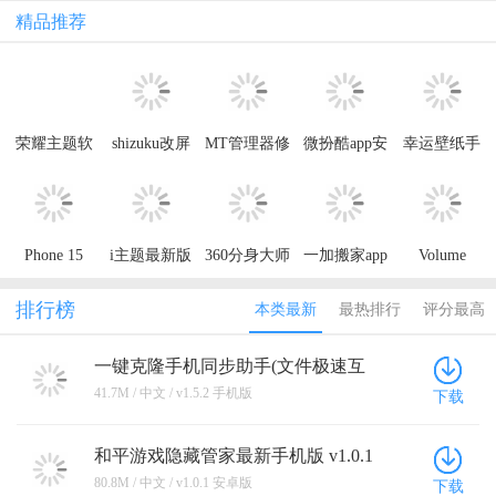
精品推荐
荣耀主题软
shizuku改屏
MT管理器修
微扮酷app安
幸运壁纸手
件APP【肖
幕分辨率下
改游戏VIP
卓版最新版
机壁纸高清
战独家定制
载
解锁中文版
2024下载
2023最新版
主题】
app
Phone 15
i主题最新版
360分身大师
一加搬家app
Volume
Launcher主
本下载安装
app免费下载
官方下载(手
Styles中文版
题下载
(更名为微分
机搬家)
汉化最新版
排行榜
本类最新
最热排行
评分最高
身大师)
一键克隆手机同步助手(文件极速互
传) v1.5.2 手机版
41.7M / 中文 / v1.5.2 手机版
下载
和平游戏隐藏管家最新手机版 v1.0.1
安卓版
80.8M / 中文 / v1.0.1 安卓版
下载