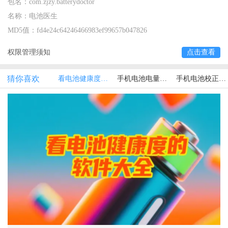
包名：
com.zjzy.batterydoctor
名称：
电池医生
MD5值：
fd4e24c64246466983ef99657b047826
权限管理须知
点击查看
猜你喜欢
看电池健康度的软件大全
手机电池电量管理软件
手机电池校正软件大全免费