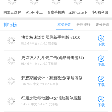
2023
阿里云盘解
Windy 小工
百度手机助
应用汇app下
小G福利园
锁本地会员
具去升级精
手官方下载
载安装2024
软件库app
版
简版
安装最新版
排行榜
本类最新
最热排行
评分最高
2024
快览极速浏览器最新手机版 v1.0.0
安卓版
83.3M / 中文 / v1.0.0 安卓版
下载
史诗级大乱斗去广告(跑酷射击游戏)
v1.0.9 手机版
91.4M / 中文 / v1.0.9 手机版
下载
梦想家园设计：翻新改造(家居装修
模拟游戏) v1.0.2 安卓版
146.2M / 中文 / v1.0.2 安卓版
下载
征服之歌移动版中文辅助菜单最新
安卓版 v1.4.25 安卓版
1.43G / 中文 / v1.4.25 安卓版
下载