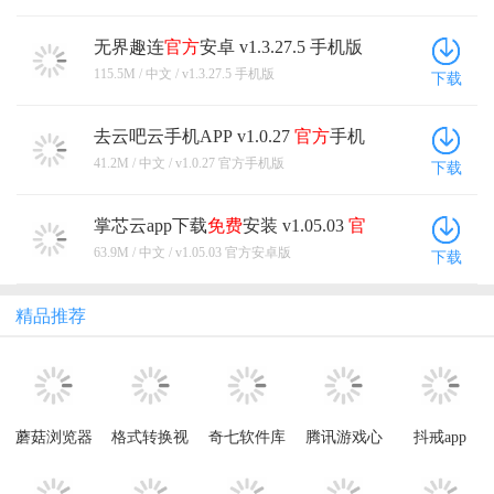
无界趣连
官方
安卓 v1.3.27.5 手机版
115.5M / 中文 / v1.3.27.5 手机版
下载
去云吧云手机APP v1.0.27
官方
手机
版
41.2M / 中文 / v1.0.27 官方手机版
下载
掌芯云app下载
免费
安装 v1.05.03
官
方
安卓版
63.9M / 中文 / v1.05.03 官方安卓版
下载
精品推荐
蘑菇浏览器
格式转换视
奇七软件库
腾讯游戏心
抖戒app
软件下载app
频工厂手机
app
悦俱乐部app
免费安装
版
安卓版