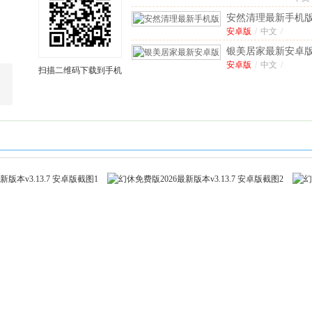
方
安然清理最新手机
v1
安卓版
安卓版
/
中文
/
版
银美居家最新安卓
安卓版
安卓版
/
中文
/
扫描二维码下载到手机