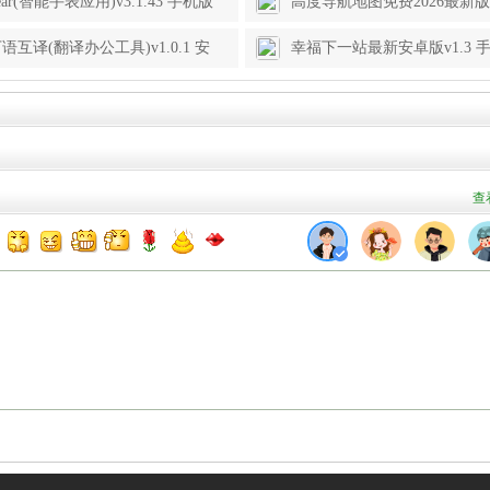
ear(智能手表应用)v3.1.43 手机版
高度导航地图免费2026最新版本v
免费版
语互译(翻译办公工具)v1.0.1 安
幸福下一站最新安卓版v1.3 
查