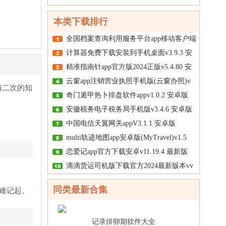
本类下载排行
全国档案查询利用服务平台app移动客户端
计算器免费下载安装到手机桌面v3.9.3 安
精准指南针app官方版2024正版v5.4.80 安
云窗app注销营业执照手机版(云窗办照)v
情二次的知
奇门遁甲热卜排盘软件appv1.0.2 安卓版
安徽税务电子税务局手机版v3.4.6 安卓版
中国电信天翼网关appV3.1.1 安卓版
multi轨迹地图app安卓版(MyTravel)v1.5
恋爱记app官方下载安卓v11.19.4 最新版
滴滴货运司机版下载官方2024最新版本vv
同类最新合集
难记起。
记录排卵期软件大全