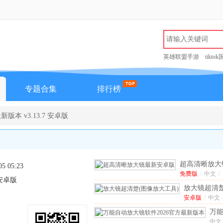
英雄联盟手游
tikto
专题合集
排行榜
版本 v3.13.7 安卓版
超高清晰放大
05 05:23
卓版
免费版
v1.0.0
/
中文
/
7 安卓版
放大镜超清楚
大工具)
安卓版
/
中文
v1.
万
镜软
中文