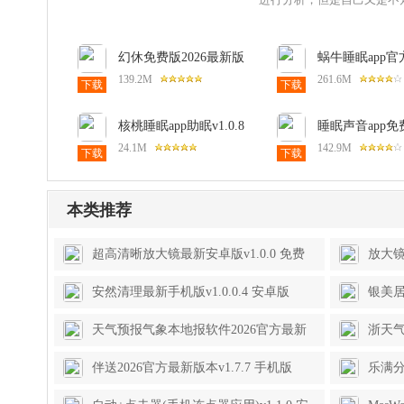
幻休免费版2026最新版
蜗牛睡眠app官
本v3.13.7 安卓版
v6.14.2 安卓版
139.2M
261.6M
下载
下载
核桃睡眠app助眠v1.0.8
睡眠声音app免
安卓版
v7.1.0 安卓中
24.1M
142.9M
下载
下载
本类推荐
超高清晰放大镜最新安卓版v1.0.0 免费
放大镜
版
卓版
安然清理最新手机版v1.0.0.4 安卓版
银美居
天气预报气象本地报软件2026官方最新
浙天气
版本v1.0.2 免费版
伴送2026官方最新版本v1.7.7 手机版
乐满分
卓版