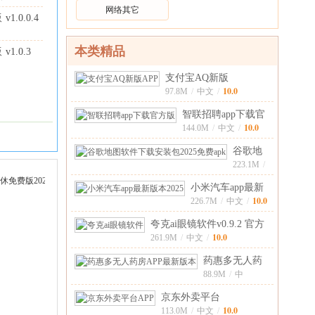
网络其它
最新版本
版
v1.0.0.4
.0.0 手机
本类精品
版
v1.0.3
支付宝AQ新版
10.0
APPv1.1.30.8000
97.8M
/
中文
/
智联招聘app下载官
10.0
方版v8.14.1
144.0M
/
中文
/
谷歌地
图软件
223.1M
/
中
下载安
10.0
小米汽车app最新
文
/
装包
10.0
版本2025v1.20
226.7M
/
中文
/
2025免
夸克ai眼镜软件v0.9.2 官方
10.0
安卓
261.9M
/
中文
/
药惠多无人药
房APP最新版
88.9M
/
中
10.0
文
/
本v1.
京东外卖平台
10.0
APPv15.2.50 官方
113.0M
/
中文
/