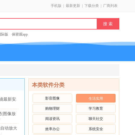
手机版
|
最新更新
|
下载分类
|
厂商列表
k国际版
保密观app
本类软件分类
影音图像
生活实用
镜最新安
 免费版
购物理财
学习教育
(图像放
阅读资讯
聊天社交
0.0 安卓版
/
能自动放大
效率办公
系统安全
件2026官
/