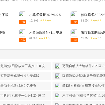
方下载
小睡眠最新2025v6.9.5
熊猫睡眠APP20
安卓版
版本v1.3.5 安卓
101.9M
88.9M
下载
下载
费版
木鱼睡眠软件v1.1 安卓
蜜獾睡眠助眠AP
文版
最新版
v2.1.7 安卓版
61.8M
71.0M
下载
下载
超清楚(图像放大工具)v1.0.0 安
万能自动放大镜软件2026官
v1.0.0 手机版
家最新安卓版v1.0.3 安卓版
隐藏游戏计算机(账号密码管家)v
费版
最新手机版v2.0.0 免费版
95128司机端(出租车接单软件)v1
免费版
司机(司机接单平台)v1.26.16 安
木丁司机(司机接单优势)v1.26.
版