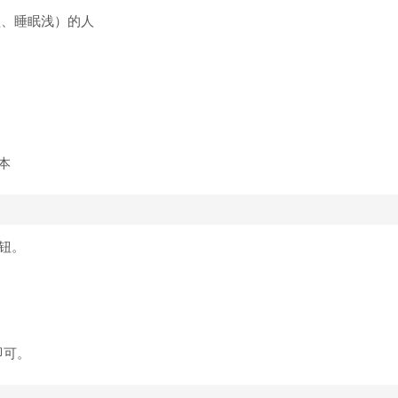
醒、睡眠浅）的人
按钮。
即可。