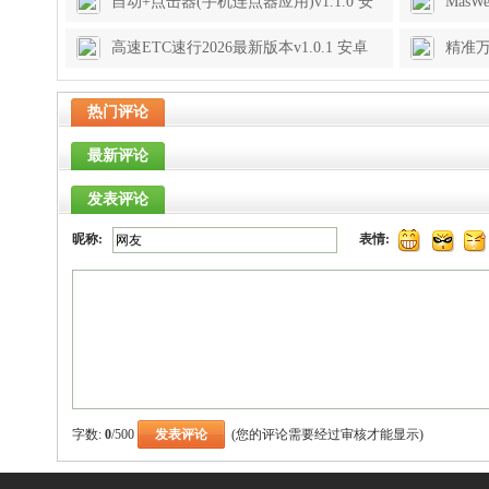
自动+点击器(手机连点器应用)v1.1.0 安
MasW
卓版
高速ETC速行2026最新版本v1.0.1 安卓
精准万
版
卓版
热门评论
最新评论
发表评论
昵称:
表情:
字数:
0
/500
(您的评论需要经过审核才能显示)