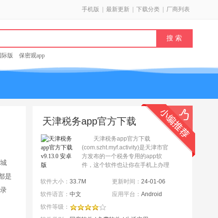
手机版
|
最新更新
|
下载分类
|
厂商列表
k国际版
保密观app
天津税务app官方下载
v9.13.0 安卓版
天津税务app官方下载
(com.szht.myf.activity)是天津市官
方发布的一个税务专用的app软
城
件，这个软件也让你在手机上办理
关于天津的税务相关的内容，开发
都是
软件大小：
33.7M
更新时间：
24-01-06
票，个人税务查询，交税，补税等
录
等...
软件语言：
中文
应用平台：
Android
免
软件等级：