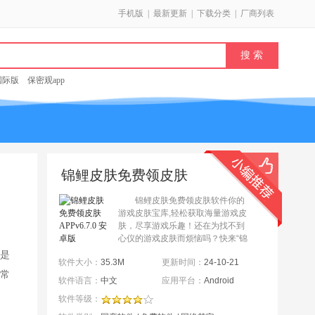
手机版
|
最新更新
|
下载分类
|
厂商列表
k国际版
保密观app
锦鲤皮肤免费领皮肤
APPv6.7.0 安卓版
锦鲤皮肤免费领皮肤软件你的
游戏皮肤宝库,轻松获取海量游戏皮
肤，尽享游戏乐趣！还在为找不到
心仪的游戏皮肤而烦恼吗？快来“锦
鲤皮肤”App，海量皮肤等你来拿！
是
软件大小：
35.3M
更新时间：
24-10-21
想玩游戏又想省钱？“锦鲤皮
常
肤”App助你轻松获...
软件语言：
中文
应用平台：
Android
软件等级：