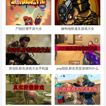
尸战狂潮手游大全
修狗地铁逃生游戏大全
突击队射击游戏大全手机版
pvp组队射击竞技游戏叫什么