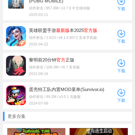
(PUBG MOBILE)
动作射击 / 957.8M / v3.7.0 中文移动版
下载
2025-03-11
英雄联盟手游
最新版
本2025
官方版
动作射击 / 1.91G / v6.1.0.8572 安卓手机版
下载
2025-04-22
黎明前20分钟
官方
正版
动作射击 / 108.3M / v5.7 安卓版
下载
2022-09-16
蛋壳特工队内置MOD菜单(Survivor.io)
动作射击 / 49.2M / v3.0.1 无敌版
下载
2024-07-08
更多合集