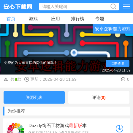
首页
游戏
应用
排行榜
专题
安卓逻辑能力游戏
在自己的手机上面可以免费的玩一些锻炼你自己的逻
辑力的小游戏，但是自己找不到这类型的小游戏，想要免
费的试试现在最新最好玩的各种各样的逻辑力的游戏吗？
我们现在免费的建议大家都是可以试试下面的安心下载网
免费的为大家直接的提供的游戏！
点击查看
2025-04-28 11:59
共
8
款
更新：2025-04-28 11:59
0
资源列表
评论
(0)
为你推荐
Dazzly绚石工坊游戏
最新版
本
休闲益智 / 293.3M / v5.2.0 安卓中文版