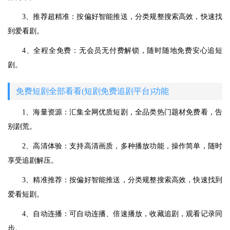
3、推荐超精准：按偏好智能推送，分类规整搜索高效，快速找
到爱看剧。
4、全程全免费：无会员无付费解锁，随时随地免费安心追短
剧。
免费短剧全部看看(短剧免费追剧平台)功能
1、海量资源：汇集全网优质短剧，全品类热门题材免费看，告
别剧荒。
2、高清体验：支持高清画质，多种播放功能，操作简单，随时
享受追剧解压。
3、精准推荐：按偏好智能推送，分类规整搜索高效，快速找到
爱看短剧。
4、自动连播：可自动连播、倍速播放，收藏追剧，观看记录同
步。