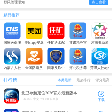
权限管理须知
点击查看
精品推荐
国家医保服
美团app安卓
仟矿送水配
甘肃税务官
河南资助通
务平台app最
2024最新版
送员端手机
方免费下载
最新版本
新版本2025
本
版
app
2025
内蒙古人社
全国防返贫
国家反诈中
河北税务养
菏泽人社app
养老资格认
监测信息系
心app最新版
老保险缴费
最新版本
证app
统手机app
本2025
app
2023
排行榜
本类最新
最热排行
评分最高
北卫导航定位2026官方最新版本
v1.0.0 安卓版
126.5M / 中文 / v1.0.0 安卓版
下载