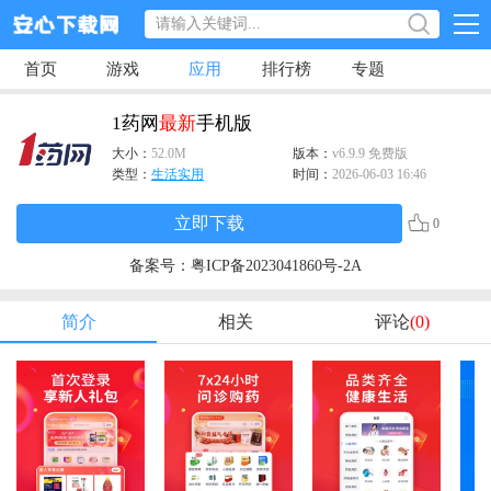
首页
游戏
应用
排行榜
专题
1药网
最新
手机版
大小：
52.0M
版本：
v6.9.9 免费版
类型：
生活实用
时间：
2026-06-03 16:46
立即下载
0
备案号：
粤ICP备2023041860号-2A
简介
相关
评论
(0)