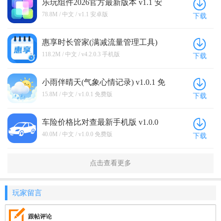
乐玩组件2026官方最新版本 v1.1 安
卓版
78.8M / 中文 / v1.1 安卓版
下载
惠享时长管家(满减流量管理工具)
v4.2.0.3 手机版
118.2M / 中文 / v4.2.0.3 手机版
下载
小雨伴晴天(气象心情记录) v1.0.1 免
费版
15.8M / 中文 / v1.0.1 免费版
下载
车险价格比对查最新手机版 v1.0.0
免费版
40.0M / 中文 / v1.0.0 免费版
下载
点击查看更多
玩家留言
跟帖评论