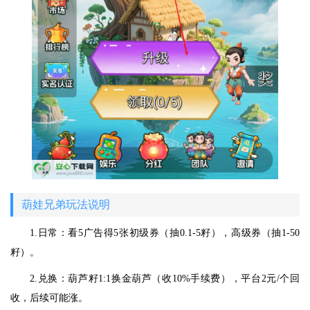
葫娃兄弟玩法说明
1.日常：看5广告得5张初级券（抽0.1-5籽），高级券（抽1-50
籽）。
2.兑换：葫芦籽1:1换金葫芦（收10%手续费），平台2元/个回
收，后续可能涨。