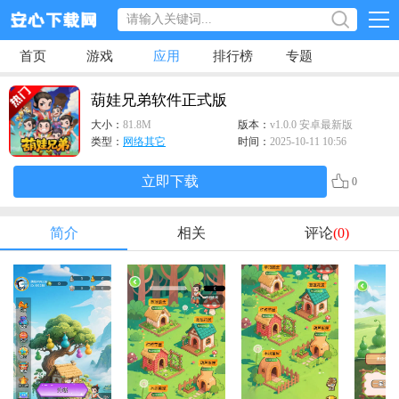
首页
游戏
应用
排行榜
专题
葫娃兄弟软件正式版
大小：
81.8M
版本：
v1.0.0 安卓最新版
类型：
网络其它
时间：
2025-10-11 10:56
立即下载
0
简介
相关
评论
(0)