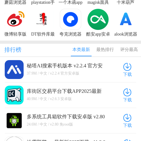
蘑菇浏览器
playstation手
一个木函app
magisk面具
十米葫芦
软件下载app
机最新版(PS
安卓最新版
模块中文版
Hooroo Fit海
免费安装
App)
外版
2023
微博轻享版
DT软件库最
夸克浏览器
酷安app安卓
alook浏览器
最新版本(原
新版2024
app官方下载
手机最新版
最好用的版
微博国际版)
正版2025
下载
本
排行榜
本类最新
最热排行
评分最高
秘塔AI搜索手机版本 v2.2.4 官方安
卓版
37.9M / 中文 / v2.2.4 官方安卓版
下载
库街区交易平台下载APP2025最新
版本 v2.6.3 安卓版
40.9M / 中文 / v2.6.3 安卓版
下载
多系统工具箱软件下载安卓版 v2.80
免root版
24.6M / 中文 / v2.80 免root版
下载