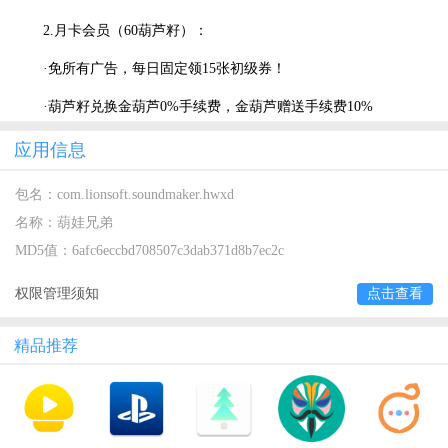
2.月卡会员（60葫芦籽）：
·免所有广告，每日固定领15张初级券！
·葫芦籽兑换金葫芦0%手续费，金葫芦赠送手续费10%
应用信息
包名：
com.lionsoft.soundmaker.hwxd
名称：
葫娃兄弟
MD5值：
6afc6eccbd708507c3dab371d8b7ec2c
权限管理须知
点击查看
精品推荐