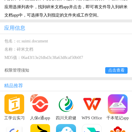
应用选择列表中，找到碎米文档app并点击，即可将文件导入到碎米
文档app中，可选择导入到指定的文件夹或工作空间。
应用信息
包名：
cc.suimi.document
名称：
碎米文档
MD5值：
06a43f13e2fdbd3c38a63d8caf50b0f7
权限管理须知
点击查看
精品推荐
工学云实习
人保e通app
四川天府健
WPS Office
千本笔记app
管理平台app
最新版本
康码app(天
手机版2024
下载最新版
府通办)
官方中文版
2024