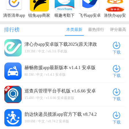
滴答清单app
锐兔app商家
喔趣考勤下
飞书app安卓
洛快办app安
官方下载手
版
载最新版
下载安装
卓版
机版
排行榜
本类最新
最热排行
评分最高
津心办app安卓版下载2025(原天津政
务) v6.3.6 手机版
139.3M / 中文 / v6.3.6 手机版
下载
赫畅救援app最新版本 v1.4.1 安卓版
80.1M / 中文 / v1.4.1 安卓版
下载
巡查兵管理平台手机版 v1.6.66 安卓
最新版
15.4M / 中文 / v1.6.66 安卓最新版
下载
韵达快递员揽派app官方下载 v8.74.2
安卓版
169.6M / 中文 / v8.74.2 安卓版
下载