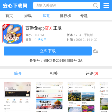
首页
游戏
应用
排行榜
专题
西游兔app
官方
正版
大小：
115.3M
版本：
v1.4.0 手机版
类型：
生活实用
时间：
2026-01-14 14:39
立即下载
0
备案号：
蜀ICP备2024084881号-2A
简介
相关
评论
(0)