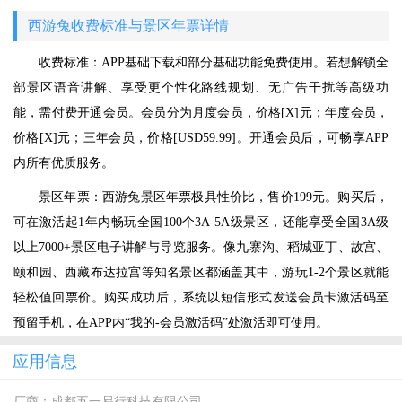
西游兔收费标准与景区年票详情
收费标准：APP基础下载和部分基础功能免费使用。若想解锁全
部景区语音讲解、享受更个性化路线规划、无广告干扰等高级功
能，需付费开通会员。会员分为月度会员，价格[X]元；年度会员，
价格[X]元；三年会员，价格[USD59.99]。开通会员后，可畅享APP
内所有优质服务。
景区年票：西游兔景区年票极具性价比，售价199元。购买后，
可在激活起1年内畅玩全国100个3A-5A级景区，还能享受全国3A级
以上7000+景区电子讲解与导览服务。像九寨沟、稻城亚丁、故宫、
颐和园、西藏布达拉宫等知名景区都涵盖其中，游玩1-2个景区就能
轻松值回票价。购买成功后，系统以短信形式发送会员卡激活码至
预留手机，在APP内“我的-会员激活码”处激活即可使用。
应用信息
厂商：
成都五一易行科技有限公司