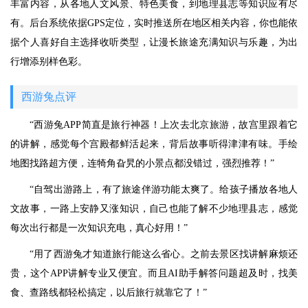
丰富内容，从各地人文风景、特色美食，到地理县志等知识应有尽
有。后台系统依据GPS定位，实时推送所在地区相关内容，你也能依
据个人喜好自主选择收听类型，让漫长旅途充满知识与乐趣，为出
行增添别样色彩。
西游兔点评
“西游兔APP简直是旅行神器！上次去北京旅游，故宫里跟着它
的讲解，感觉每个宫殿都鲜活起来，背后故事听得津津有味。手绘
地图找路超方便，连犄角旮旯的小景点都没错过，强烈推荐！”
“自驾出游路上，有了旅途伴游功能太爽了。给孩子播放各地人
文故事，一路上安静又涨知识，自己也能了解不少地理县志，感觉
每次出行都是一次知识充电，真心好用！”
“用了西游兔才知道旅行能这么省心。之前去景区找讲解麻烦还
贵，这个APP讲解专业又便宜。而且AI助手解答问题超及时，找美
食、查路线都轻松搞定，以后旅行就靠它了！”