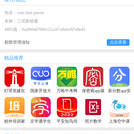
包名：
com.bnst.parent
名称：
三优家校通
MD5值：
9aa9b0a070b0121a167a9ebcf07e8e45
权限管理须知
点击查看
精品推荐
灯塔党建在
国家开放大
万唯中考网
保密观app最
新分数app安
线app官方版
学app下载国
课app安卓最
新版本
卓
2025
开在线
新版
校外培训家
京学通学生
平安知鸟培
照片数学
上海空中课
长端app安卓
综合素质评
训平台
photomath安
堂网课平台
版
价平台APP
卓版
2023