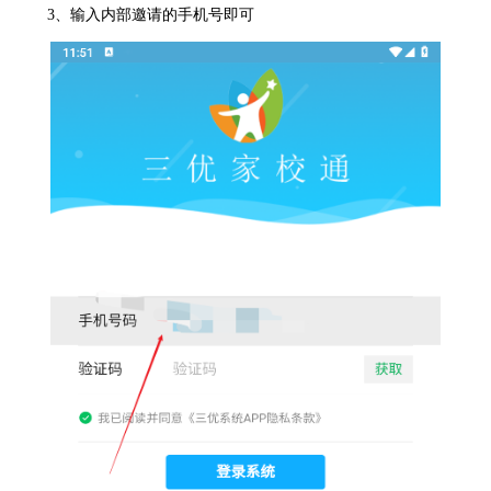
3、输入内部邀请的手机号即可