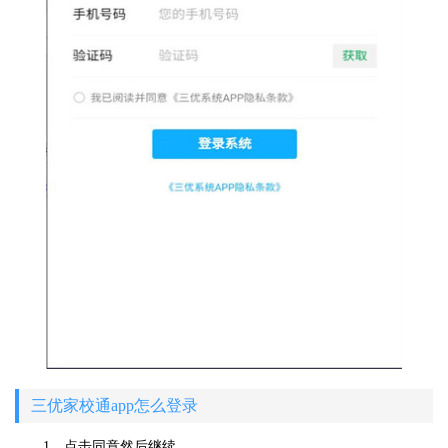
三优家校通app怎么登录
1、点击同意然后继续