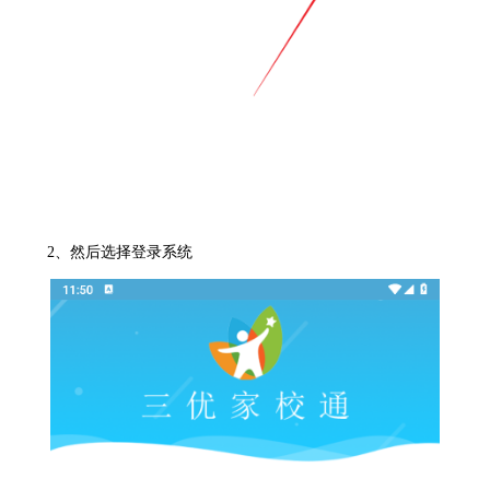
2、然后选择登录系统