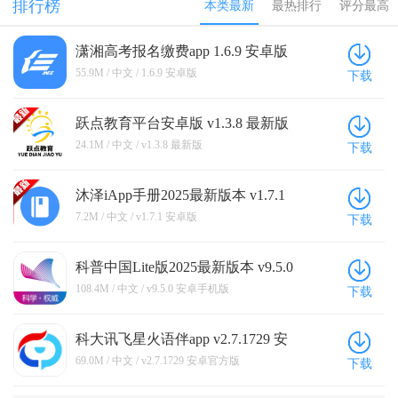
排行榜
本类最新
最热排行
评分最高
潇湘高考报名缴费app 1.6.9 安卓版
55.9M / 中文 / 1.6.9 安卓版
下载
跃点教育平台安卓版 v1.3.8 最新版
24.1M / 中文 / v1.3.8 最新版
下载
沐泽iApp手册2025最新版本 v1.7.1
安卓版
7.2M / 中文 / v1.7.1 安卓版
下载
科普中国Lite版2025最新版本 v9.5.0
安卓手机版
108.4M / 中文 / v9.5.0 安卓手机版
下载
科大讯飞星火语伴app v2.7.1729 安
卓官方版
69.0M / 中文 / v2.7.1729 安卓官方版
下载